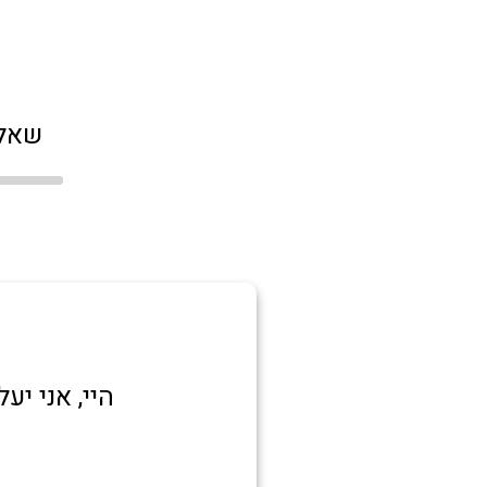
שאלו
היי, אני י